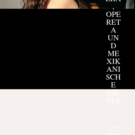
,
OPE
RET
A
UN
D
ME
XIK
ANI
SCH
E
LIE
DER
”
“Este
álbum