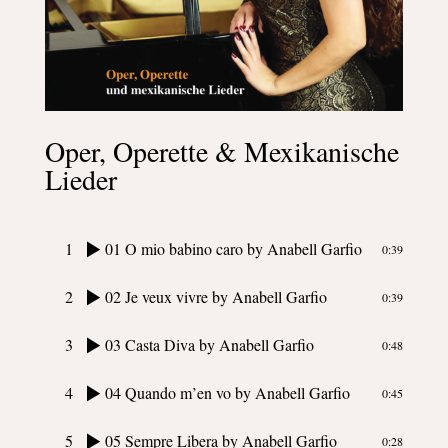
Oper, Operette & Mexikanische
Lieder
1
01 O mio babino caro
by Anabell Garfio
0:39
2
02 Je veux vivre
by Anabell Garfio
0:39
3
03 Casta Diva
by Anabell Garfio
0:48
4
04 Quando m’en vo
by Anabell Garfio
0:45
5
05 Sempre Libera
by Anabell Garfio
0:28