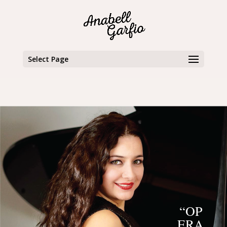
Select Page
“OP
ERA